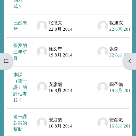
式？
已然未
张旭东
张旭东
然
22 8月 2014
22 8月 2014
保罗的
徐文奇
张森
三年旷
19 8月 2014
22 8月 2014
野
打开课程索引
打开
本課
（第一
安彦魁
阎圣临
課）的
16 8月 2014
18 8月 2014
評估考
核？
這一課
安彦魁
安彦魁
對我的
16 8月 2014
16 8月 2014
幫助