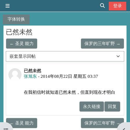
跳到主要内容
登录
停靠面板
切换搜索输入
字体转换
已然未然
← 圣灵 能力
保罗的三年旷野 →
显示模式
回帖数：0
已然未然
张旭东
-
2014年08月22日 星期五 03:37
在我初信时就知道已然未然，但直到现在才明白
永久链接
回复
← 圣灵 能力
保罗的三年旷野 →
打开课程索引
打开