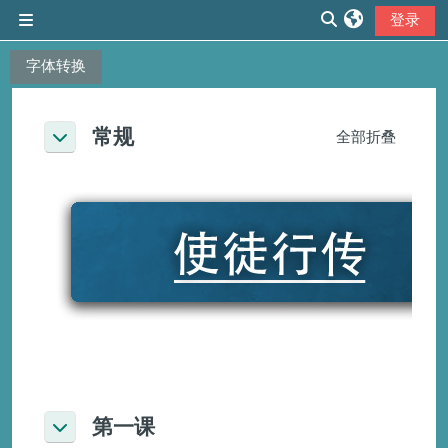
跳到主要内容
登录
停靠面板
切换搜索输入
字体转换
章节大纲
常规
全部折叠
折叠
第一课
折叠