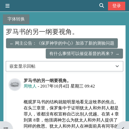
跳到主要内容
登录
停靠面板
切换搜索输入
字体转换
罗马书的另一纲要视角。
← 网主公告：《保罗神学的中心》加添了新的测验问题
有什么事情可以催促基督的再来？ →
显示模式
回帖数：0
罗马书的另一纲要视角。
周牧人
-
2017年10月4日 星期三 09:42
概观罗马书的结构就能明显地看见这牧养的焦点。
在头三章里，保罗集中于证
明犹太人和外邦人都是
罪人，谁都没有权宣称自己比别人优越。在第 4 章
到第 8
章，他强调神怎么为犹太人和外邦人提供了
同样的救恩。犹太人和外邦人在神面前
具有同等的
打开课程索引
打开