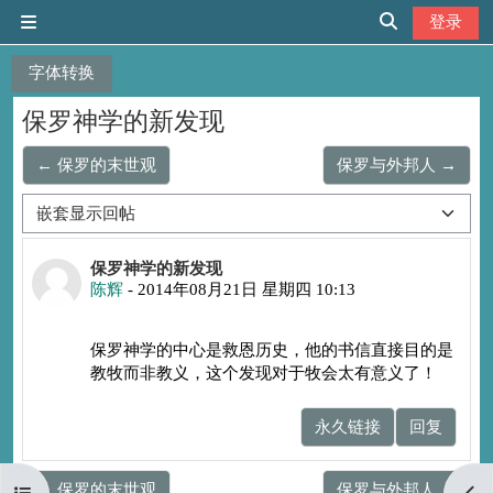
跳到主要内容
登录
停靠面板
切换搜索输入
字体转换
保罗神学的新发现
← 保罗的末世观
保罗与外邦人 →
显示模式
回帖数：0
保罗神学的新发现
陈辉
-
2014年08月21日 星期四 10:13
保罗神学的中心是救恩历史，他的书信直接目的是
教牧而非教义，这个发现对于牧会太有意义了！
永久链接
回复
← 保罗的末世观
保罗与外邦人 →
打开课程索引
打开