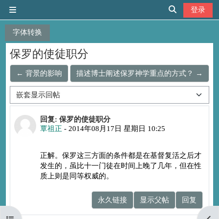
跳到主要内容
登录
停靠面板
切换搜索输入
字体转换
保罗的使徒职分
← 背景的影响
描述博士阐述保罗神学重点的方式？ →
显示模式
回帖数：0
回复: 保罗的使徒职分
覃祖正
-
2014年08月17日 星期日 10:25
正解。保罗这三方面的条件都是在基督复活之后才
发生的，虽比十一门徒在时间上晚了几年，但在性
质上则是同等权威的。
永久链接
显示父帖
回复
打开课程索引
打开