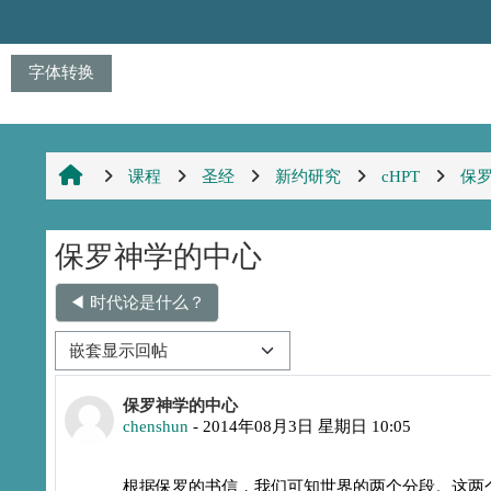
跳到主要内容
字体转换
课程
圣经
新约研究
cHPT
保
保罗神学的中心
◀︎ 时代论是什么？
显示模式
回帖数：1
保罗神学的中心
chenshun
-
2014年08月3日 星期日 10:05
根据保罗的书信，我们可知世界的两个分段。这两