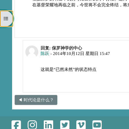
在基督荣耀地再临之前，今世将不会完全终结，将
打开课程索引
回复chenshun
回复: 保罗神学的中心
陈跃
-
2014年10月12日 星期日 15:47
这就是“已然未然”的状态特点
◀︎ 时代论是什么？