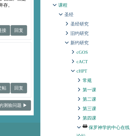
并存。
课程
圣经
圣经研究
链接
回复
旧约研究
新约研究
cGOS
cACT
cHPT
常规
父帖
回复
第一课
第二课
测验问题 ▶︎
第三课
第四课
保罗神学的中心在线
论坛