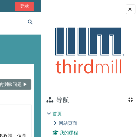
登录
版块
切换搜索输入
测验问题 ▶︎
导航
首页
网站页面
我的课程
多祝福。但是