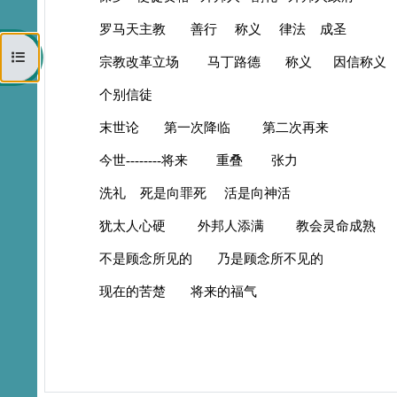
罗马天主教 善行 称义 律法 成圣
打开课程索引
宗教改革立场 马丁路德 称义 因信称义
个别信徒
末世论 第一次降临 第二次再来
今世--------将来 重叠 张力
洗礼 死是向罪死 活是向神活
犹太人心硬 外邦人添满 教会灵命成熟
不是顾念所见的 乃是顾念所不见的
现在的苦楚 将来的福气