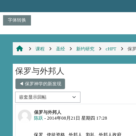
跳到主要内容
字体转换
课程
圣经
新约研究
cHPT
保
保罗与外邦人
◀︎ 保罗神学的新发现
显示模式
回帖数：0
保罗与外邦人
陈跃
-
2014年08月21日 星期四 17:28
保罗 使徒资格 外邦人 割礼 外邦人政府