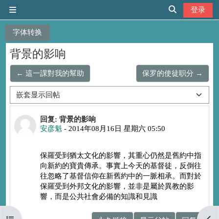
跳到主要内容
登录
停靠面板
切换搜索输入
字体转换
背景的影响
← 這一課對我的幫助
保罗的使徒职分 →
显示模式
回帖数：0
回复: 背景的影响
安彦魁
-
2014年08月16日 星期六 05:50
保羅受到猶太文化的影響，其重心仍然是舊約中指
向新約的寶貴傳承。事實上今天的基督徒，反倒往
往忽略了基督信仰在新舊約中的一脈相承。而對於
保羅受到外邦文化的影響，並非是屬於異教的影
響，而是公共社會必備的知識和見識
打开课程索引
打开