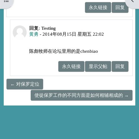
永久链接
回复
回复ChenBiao
回复: Testing
黄勇
-
2014年08月15日 星期五 22:02
陈彪牧师在论坛里用的是chenbiao
永久链接
显示父帖
回复
← 对保罗定位
使徒保罗工作的不同方面是如何相辅相成的 →