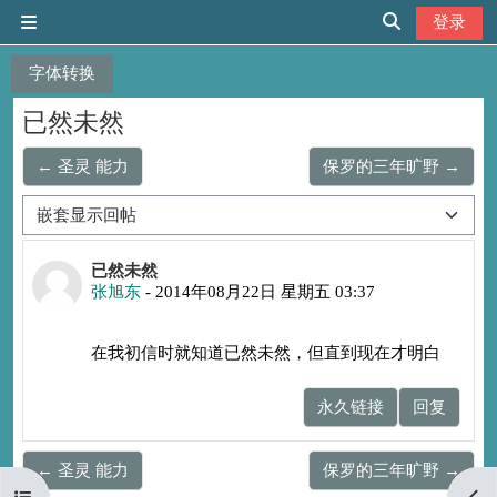
跳到主要内容
登录
停靠面板
切换搜索输入
字体转换
已然未然
← 圣灵 能力
保罗的三年旷野 →
显示模式
回帖数：0
已然未然
张旭东
-
2014年08月22日 星期五 03:37
在我初信时就知道已然未然，但直到现在才明白
永久链接
回复
← 圣灵 能力
保罗的三年旷野 →
打开课程索引
打开