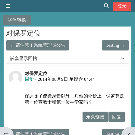
跳到主要内容
登录
停靠面板
切换搜索输入
字体转换
对保罗定位
← 请注意！系统管理员公告
Testing →
显示模式
回帖数：0
对保罗定位
周华
-
2014年08月9日 星期六 04:44
保罗除了使徒身份以外，对他的评价上，保罗算是
第一位宣教士和第一位神学家吗？
永久链接
回复
← 请注意！系统管理员公告
Testing →
打开课程索引
打开