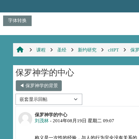
跳到主要内容
字体转换
课程
圣经
新约研究
cHPT
保
保罗神学的中心
◀︎ 保罗神学的背景
显示模式
回帖数：1
保罗神学的中心
刘茂林
-
2014年08月19日 星期二 09:07
称义是一次性的经验，与人的行为完全没有关系的