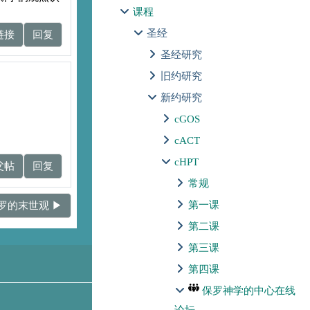
课程
圣经
链接
回复
圣经研究
旧约研究
新约研究
cGOS
cACT
cHPT
父帖
回复
常规
第一课
罗的末世观 ▶︎
第二课
第三课
第四课
保罗神学的中心在线
论坛