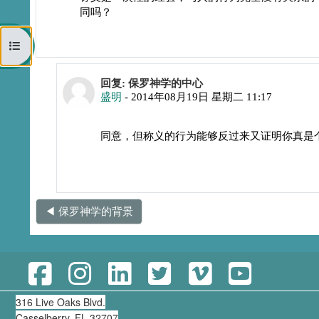
同吗？
打开课程索引
回复刘茂林
回复: 保罗神学的中心
盛明
-
2014年08月19日 星期二 11:17
同意，但称义的行为能够反过来又证明你真是
◀︎ 保罗神学的背景
316 Live Oaks Blvd.
Casselberry, FL 32707