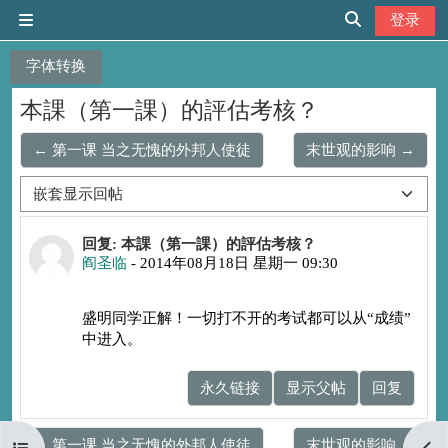
跳到主要内容
登录
停靠面板
切换搜索输入
字体转换
本課（第一課）的評估考核？
← 第一课 当之无愧的外邦人使徒
末世观的影响 →
显示模式
回帖数：0
回复: 本課（第一課）的評估考核？
阎圣临
-
2014年08月18日 星期一 09:30
盛明同学正解！一切打不开的考试都可以从“成绩”
中进入。
永久链接
显示父帖
回复
← 第一课 当之无愧的外邦人使徒
末世观的影响 →
打开课程索引
打开