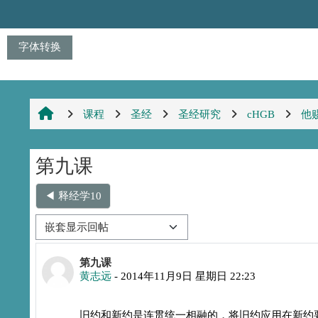
跳到主要内容
字体转换
课程
圣经
圣经研究
cHGB
他
第九课
◀︎ 释经学10
显示模式
回帖数：1
第九课
黄志远
-
2014年11月9日 星期日 22:23
旧约和新约是连贯统一相融的，将旧约应用在新约