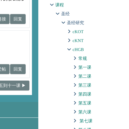
课程
圣经
链接
回复
圣经研究
cKOT
cKNT
cHGB
常规
第一课
父帖
回复
第二课
第三课
五到十一课 ▶︎
第四课
第五课
第六课
第七课