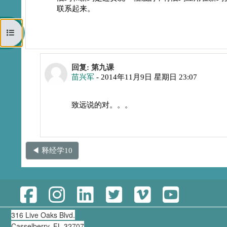
联系起来。
打开课程索引
回复黄志远
回复: 第九课
苗兴军
-
2014年11月9日 星期日 23:07
致远说的对。。。
◀︎ 释经学10
316 Live Oaks Blvd.
Casselberry, FL 32707