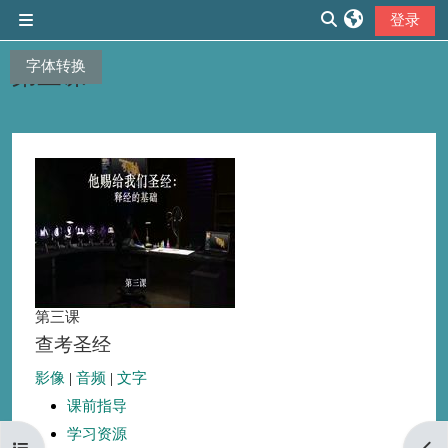
跳到主要内容
登录
停靠面板
切换搜索输入
字体转换
第三课
章节大纲
第三课
查考圣经
影像
|
音频
|
文字
课前指导
学习资源
打开课程索引
打开