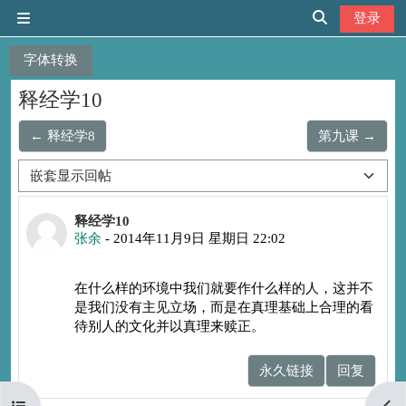
跳到主要内容
登录
停靠面板
切换搜索输入
字体转换
释经学10
← 释经学8
第九课 →
显示模式
回帖数：0
释经学10
张余
-
2014年11月9日 星期日 22:02
在什么样的环境中我们就要作什么样的人，这并不
是我们没有主见立场，而是在真理基础上合理的看
待别人的文化并以真理来赎正。
永久链接
回复
打开课程索引
打开