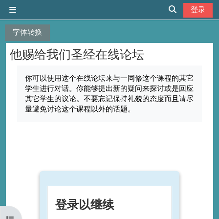
跳到主要内容
登录
停靠面板
切换搜索输入
字体转换
他赐给我们圣经在线论坛
完成条件
你可以使用这个在线论坛来与一同修这个课程的其它
学生进行对话。你能够提出新的疑问来探讨或是回应
其它学生的议论。不要忘记保持礼貌的态度而且请尽
量避免讨论这个课程以外的话题。
登录以继续
打开课程索引