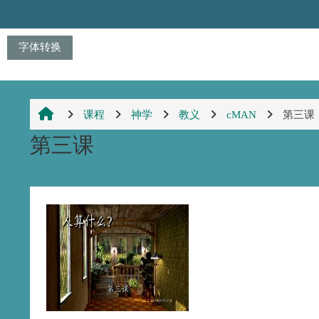
跳到主要内容
字体转换
课程
神学
教义
cMAN
第三课
第三课
章节大纲