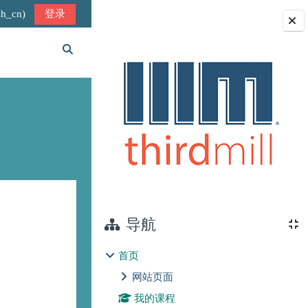
_cn)‎
登录
版块
切换搜索输入
导航
首页
网站页面
我的课程