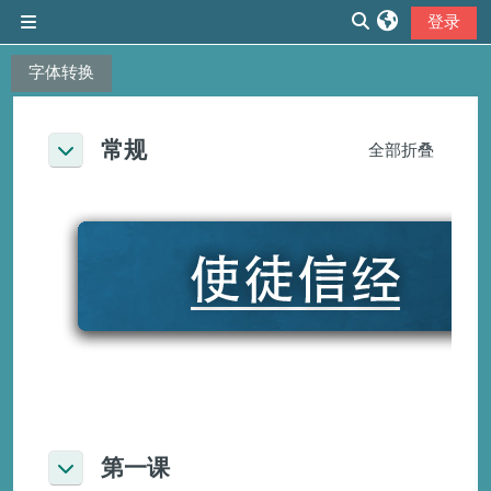
跳到主要内容
登录
停靠面板
切换搜索输入
字体转换
章节大纲
常规
全部折叠
折叠
第一课
折叠