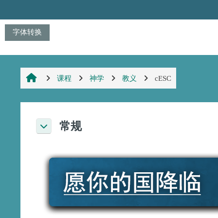
跳到主要内容
字体转换
课程
神学
教义
cESC
章节大纲
常规
折叠