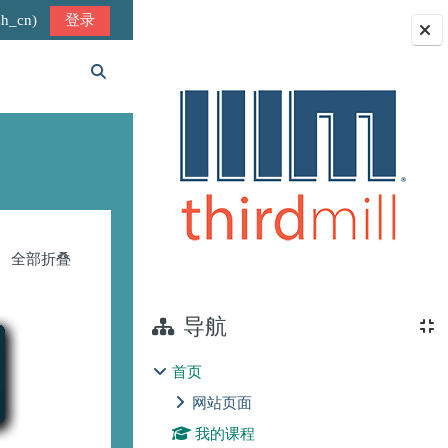
_cn)‎
登录
版块
切换搜索输入
全部折叠
导航
首页
网站页面
我的课程