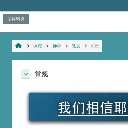
跳到主要内容
字体转换
课程
神学
教义
cJES
章节大纲
常规
折叠