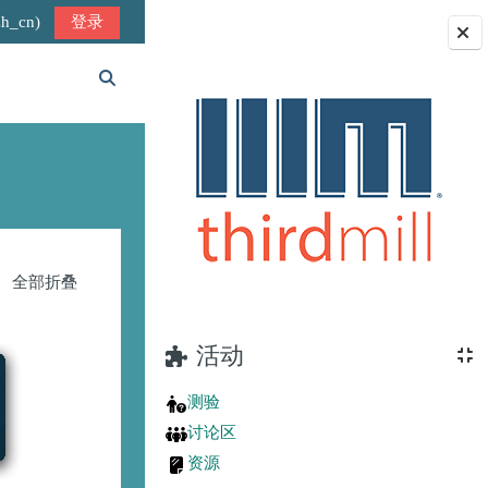
_cn)‎
登录
版块
切换搜索输入
全部折叠
活动
测验
讨论区
资源