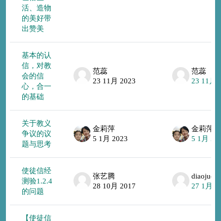
活、造物
的美好带
出赞美
基本的认
信，对教
范蕊
范蕊
会的信
23 11月 2023
23 11月 
心，合一
的基础
关于教义
金莉萍
金莉萍
争议的议
5 1月 2023
5 1月 20
题与思考
使徒信经
张艺腾
diaojudy
测验1.2.4
28 10月 2017
27 1月 2
的问题
【使徒信