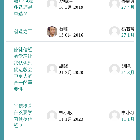
题1.2.4是
孙燕萍
孙燕萍
多选还是
16 3月 2019
27 4月 2
单选？
石晗
易君琼
创造之工
13 6月 2016
27 1月 2
使徒信经
的学习让
我认识到
胡晓
胡晓
促进教会
21 3月 2020
21 3月 2
中更大的
合一的重
要性
平信徒为
什么要学
申小牧
申小牧
习使徒信
11 1月 2023
11 1月 2
经？