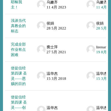
耶稣我
乌嫩齐
乌嫩齐
主！
11 4月 2023
11 4月 2
浅谈当代
侯娟
侯娟
真教会的
28 5月 2022
28 5月 2
标志
完成全部
窦士萍
lirenan
作业有点
27 5月 2021
19 8月 2
困难
使徒信经
第四课 圣
温华杰
温华杰
灵——恩
15 3月 2018
15 3月 2
赐的目的
使徒信经
第四课 圣
灵——创
温华杰
温华杰