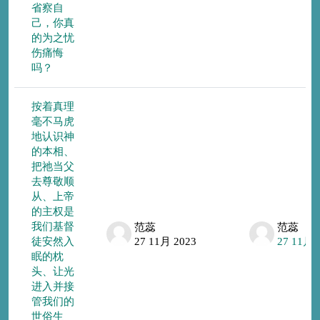
省察自
己，你真
的为之忧
伤痛悔
吗？
按着真理
毫不马虎
地认识神
的本相、
把祂当父
去尊敬顺
从、上帝
的主权是
我们基督
范蕊
范蕊
徒安然入
27 11月 2023
27 11月 
眠的枕
头、让光
进入并接
管我们的
世俗生