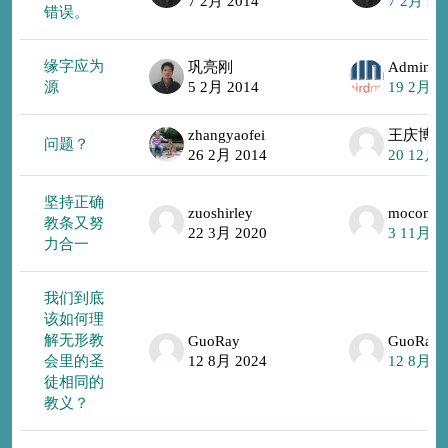
7 2月 2014
7 2月 20
错误。
缘字应为
巩亮刚
源
5 2月 2014
19 2月 2
zhangyaofei
王庆博
问题？
26 2月 2014
20 12月 
坚持正确
zuoshirley
moconze
教条又努
22 3月 2020
3 11月 2
力合一
我们到底
该如何理
解无形教
GuoRay
GuoRay
会里的圣
12 8月 2024
12 8月 2
徒相同的
教义？