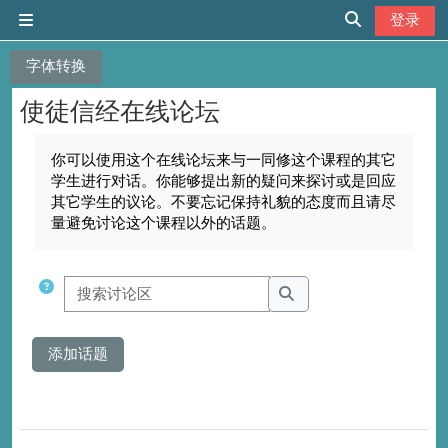
跳到主要内容
登录
停靠面板
切换搜索输入
字体转换
使徒信经在线论坛
完成条件
你可以使用这个在线论坛来与一同修这个课程的其它
学生进行对话。你能够提出新的疑问来探讨或是回应
其它学生的议论。不要忘记保持礼貌的态度而且请尽
量避免讨论这个课程以外的话题。
搜索讨论区
搜索讨论区
添加话题