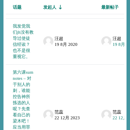
话题
发起人
最新帖子
状态
话题列表。显示 53 /53个话题
我发觉我
们jh没有教
导过使徒
汪超
汪超
信经诶？
19 8月 2020
19 8月 2
也不是很
重视它。
第六课sum
notes – 对
于别人的
刺，谁能
控告神所
拣选的人
呢？先查
范蕊
范蕊
看自己的
22 12月 2023
22 12月 
梁木吧！
应当用罪