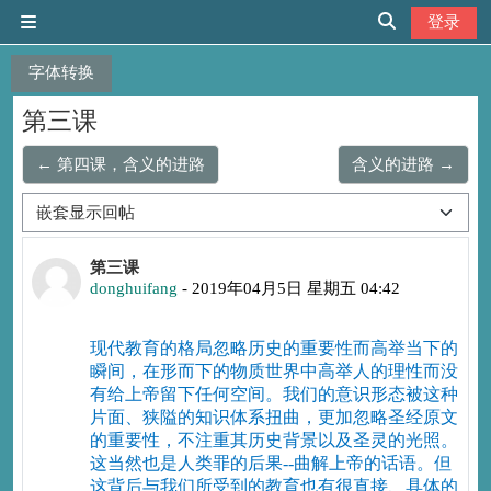
跳到主要内容
登录
停靠面板
切换搜索输入
字体转换
第三课
← 第四课，含义的进路
含义的进路 →
显示模式
回帖数：4
第三课
donghuifang
-
2019年04月5日 星期五 04:42
现代教育的格局忽略历史的重要性而高举当下的
瞬间，在形而下的物质世界中高举人的理性而没
有给上帝留下任何空间。我们的意识形态被这种
片面、狭隘的知识体系扭曲，更加忽略圣经原文
的重要性，不注重其历史背景以及圣灵的光照。
这当然也是人类罪的后果--曲解上帝的话语。但
这背后与我们所受到的教育也有很直接、具体的