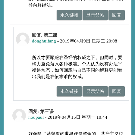
导向释经法。
永久链接
显示父帖
回复
回复LiuAngelo
回复: 第三课
donghuifang
-
2019年04月9日 星期二 20:08
所以才要顺服在圣经的权威之下。但同时，要
竭力避免落入各种极端。个人认为没有办法平
衡是常态，如何回应与自己不同的解释更能看
出我们是在依靠谁的权威。
永久链接
显示父帖
回复
回复donghuifang
回复: 第三课
houpaul
-
2019年04月15日 星期一 10:44
好像除了基督教的世界观是整全的，共产主义也