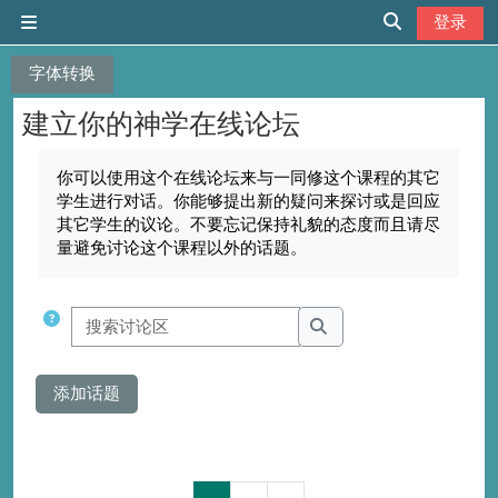
跳到主要内容
登录
停靠面板
切换搜索输入
字体转换
建立你的神学在线论坛
完成条件
你可以使用这个在线论坛来与一同修这个课程的其它
学生进行对话。你能够提出新的疑问来探讨或是回应
其它学生的议论。不要忘记保持礼貌的态度而且请尽
量避免讨论这个课程以外的话题。
搜索讨论区
搜索讨论区
添加话题