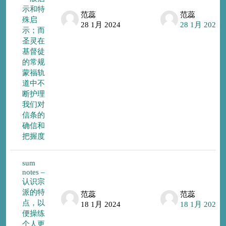
示和特
范蕊
范蕊
殊启
28 1月 2024
28 1月 2024
示；而
圣灵在
基督徒
的常规
蒙福轨
道中不
断护理
我们对
信条的
确信和
把握度
sum
notes –
认识宗
派的特
范蕊
范蕊
点，以
18 1月 2024
18 1月 2024
便操练
个人更