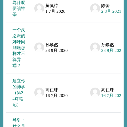
為什麼
黃佩詩
陈蕾
要讀神
1 7月 2020
2 8月 2021
學
一个灵
恩派的
姊妹问
孙焕然
孙焕然
到底怎
28 9月 2020
28 9月 2020
样才不
算异
端？
建立你
的神学
高仁珠
高仁珠
（第2-
16 7月 2020
16 7月 2020
4课笔
记）
导引：
什么是