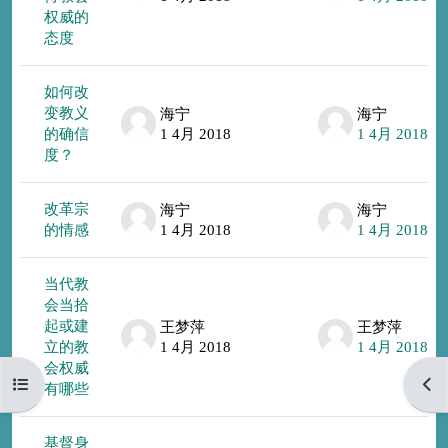
权威的
态度
如何改
变教义
海宁
海宁
的确信
1 4月 2018
1 4月 2018
度？
改革宗
海宁
海宁
的情感
1 4月 2018
1 4月 2018
当代教
会当拾
起或建
王梦萍
王梦萍
立的教
1 4月 2018
1 4月 2018
会权威
打开课程索引
打开
有哪些
基督身