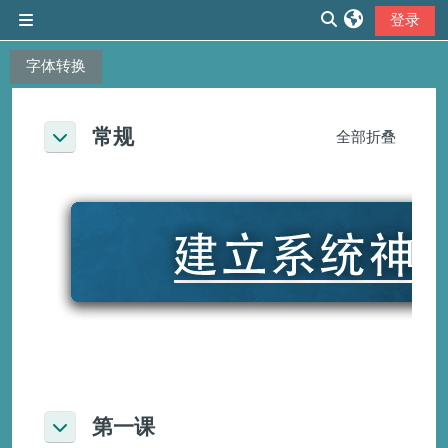
跳到主要内容
登录
停靠面板
切换搜索输入
字体转换
章节大纲
常规
全部折叠
折叠
第一课
折叠