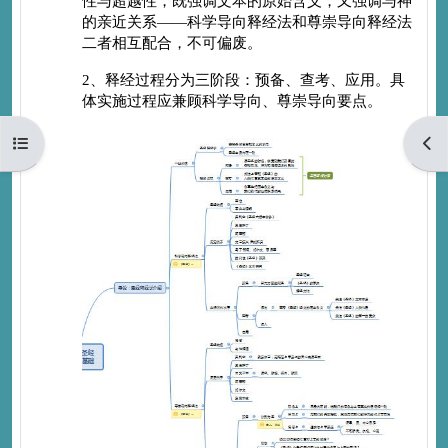
性与超越性，既强调文本的原始含义，又强调与神
的亲近关系
——
科学导向释经法和尊崇导向释经法
二者相互配合，不可偏废。
2
、释经过程分为三阶段：预备、查考、应用。具
体实施过程应兼顾科学导向、尊崇导向要点。
打开课程索引
打开