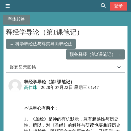
跳到主要内容
登录
停靠面板
切换搜索输入
字体转换
释经学导论（第1课笔记）
← 科学释经法与尊崇导向释经法
预备释经（第2课笔记） →
显示模式
回帖数：0
释经学导论（第1课笔记）
高仁珠
-
2020年07月22日 星期三 01:47
本课重心有两个：
1
、《圣经》是神的有机默示，兼有超越性与历史
性。所以，对《圣经》的解释与研读也要兼顾历史