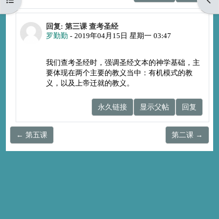
回复余灵那
回复: 第三课 查考圣经
罗勤勤
-
2019年04月15日 星期一 03:47
我们查考圣经时，强调圣经文本的神学基础，主
要体现在两个主要的教义当中：有机模式的教
义，以及上帝迁就的教义。
永久链接
显示父帖
回复
← 第五课
第二课 →