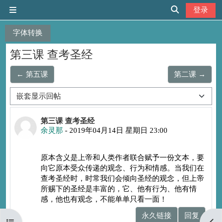
跳到主要内容
登录
停靠面板
切换搜索输入
字体转换
第三课 查考圣经
← 第五课
第二课 →
显示模式
回帖数：1
第三课 查考圣经
余灵那
-
2019年04月14日 星期日 23:00
原本含义是上帝和人类作者联合赋予一份文本，要
向它原本受众传递的观念、行为和情感。当我们在
查考圣经时，时常我们会倾向圣经的观念，但上帝
所赐下的圣经是丰富的，它、他有行为、他有情
感，他也有观念，不能单单只看一面！
永久链接
回复
打开课程索引
打开