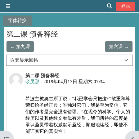
跳到主要内容
登录
停靠面板
切换搜索输入
字体转换
第二课 预备释经
← 第九课
第六课 →
显示模式
回帖数：1
第二课 预备释经
余灵那
-
2019年04月13日 星期六 07:34
希波主教奥古斯丁说：“我已学会只把这种敬重和尊
荣归给圣经正典；唯独对它们，我是至为坚信，它
们的作者是完全没有错谬。”在现今的科学、个人的
经历以及其他经文看似有矛盾，我们所持的态度是
承认圣灵带着权威默示圣经，顺服地读经，即使不
能证实它的真实性！
打开课程索引
打开