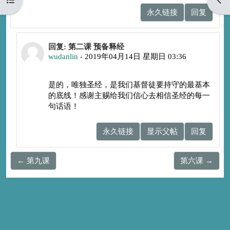
永久链接
回复
回复余灵那
回复: 第二课 预备释经
wudanlin
-
2019年04月14日 星期日 03:36
是的，唯独圣经，是我们基督徒要持守的最基本
的底线！感谢主赐给我们信心去相信圣经的每一
句话语！
永久链接
显示父帖
回复
← 第九课
第六课 →