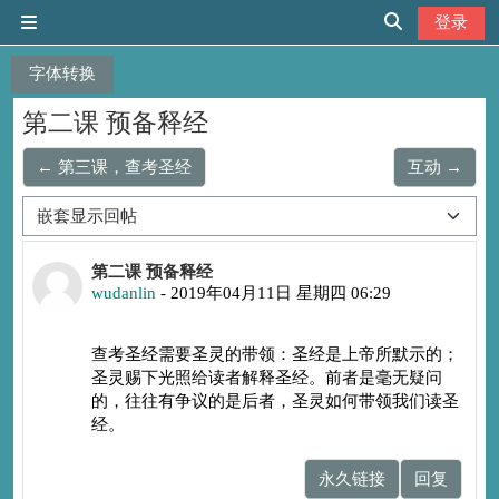
跳到主要内容
登录
停靠面板
切换搜索输入
字体转换
第二课 预备释经
← 第三课，查考圣经
互动 →
显示模式
回帖数：2
第二课 预备释经
wudanlin
-
2019年04月11日 星期四 06:29
查考圣经需要圣灵的带领：圣经是上帝所默示的；
圣灵赐下光照给读者解释圣经。前者是毫无疑问
的，往往有争议的是后者，圣灵如何带领我们读圣
经。
永久链接
回复