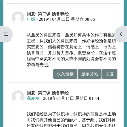
回复wudanlin
回复: 第二课 预备释经
年娟
-
2019年04月13日 星期六 08:06
打开课程索引
打开
从圣灵的角度来看，圣灵如何具体的作工有祂的
主权，从我们人的角度来看，作好读经预备是切
实重要的，借着祷告在观念上、情感上、行为上
预备自己，并且努力查考、默想圣经，在这个过
程当中圣灵对不同的人或不同的处境会有不同的
带领与光照。
永久链接
显示父帖
回复
回复wudanlin
回复: 第二课 预备释经
高麦穗
-
2019年04月14日 星期日 01:44
我们读经是为了认识神，认识神的前提是神主动
向我们揭开他自己的“面纱”，基于此，我们对神
所有的认识都出于我们自己，因为我们天生不认