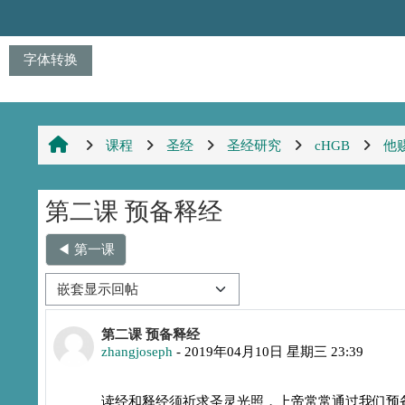
跳到主要内容
字体转换
课程
圣经
圣经研究
cHGB
他
第二课 预备释经
◀︎ 第一课
显示模式
回帖数：0
第二课 预备释经
zhangjoseph
-
2019年04月10日 星期三 23:39
读经和释经须祈求圣灵光照，上帝常常通过我们预