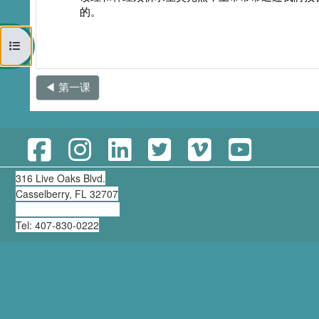
的。
打开课程索引
◀︎ 第一课
316 Live Oaks Blvd.
Casselberry, FL 32707
clearning@thirdmill.org
Tel: 407-830-0222