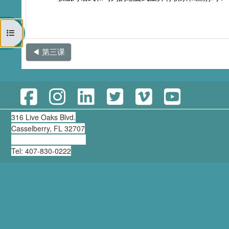
打开课程索引
◀︎ 第三课
316 Live Oaks Blvd.
Casselberry, FL 32707
clearning@thirdmill.org
Tel: 407-830-0222