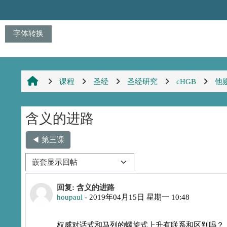
跳到主要内容
字体转换
课程
圣经
圣经研究
cHGB
他
含义的进路
◀︎ 第三课
显示模式
回帖数：0
回复: 含义的进路
houpaul
-
2019年04月15日 星期一 10:48
权威对话式和马列的螺旋式上升有联系和区别吗？