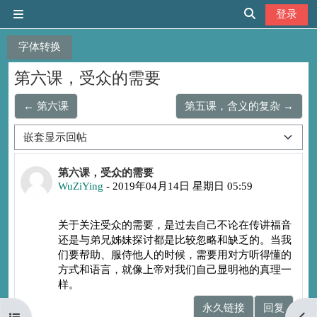
跳到主要内容
登录
停靠面板
切换搜索输入
字体转换
第六课，受众的需要
← 第六课
第五课，含义的复杂 →
显示模式
回帖数：0
第六课，受众的需要
WuZiYing
-
2019年04月14日 星期日 05:59
关于关注受众的需要，是过去自己不论在传讲福音
还是与弟兄姊妹探讨都是比较忽略和缺乏的。当我
们要帮助、服侍他人的时候，需要用对方听得懂的
方式和语言，就像上帝对我们自己显明祂的真理一
样。
永久链接
回复
打开课程索引
打开