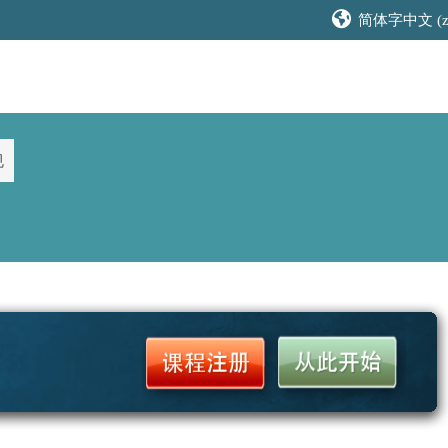
简体字中文 ‎(zh
规