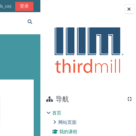
_cn)‎
登录
版块
切换搜索输入
导航
首页
网站页面
我的课程