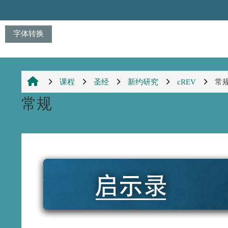
跳到主要内容
字体转换
课程
圣经
新约研究
cREV
常
常规
章节大纲