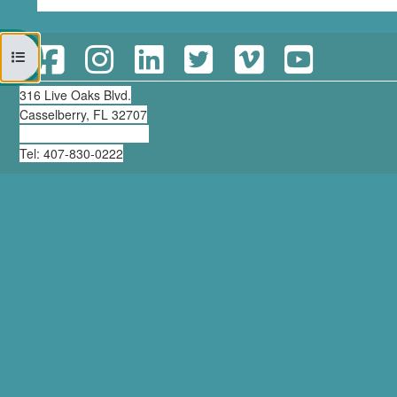
打开课程索引
316 Live Oaks Blvd.
Casselberry, FL 32707
clearning@thirdmill.org
Tel: 407-830-0222