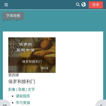
跳到主要内容
登录
停靠面板
切换搜索输入
字体转换
第四课
章节大纲
第四课
保罗和腓利门
影像
|
音频
|
文字
课前指导
学习资源
打开课程索引
打开