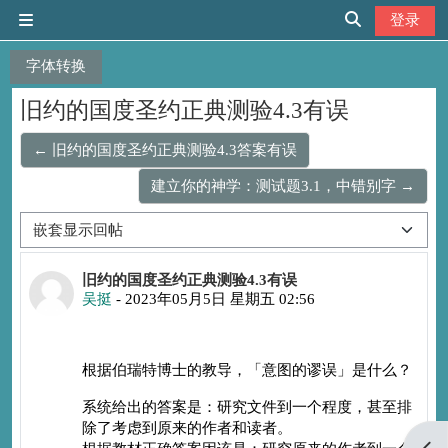
跳到主要内容
登录
停靠面板
切换搜索输入
字体转换
旧约的国度圣约正典测验4.3有误
← 旧约的国度圣约正典测验4.3答案有误
建立你的神学：测试题3.1，中错别字 →
显示模式
回帖数：0
旧约的国度圣约正典测验4.3有误
吴挺
-
2023年05月5日 星期五 02:56
根据伯瑞特博士的教导，「意图的谬误」是什么？
系统给出的答案是：研究文件到一个程度，甚至排
除了考虑到原来的作者和读者。
打开