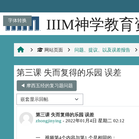
跳到主要内容
IIIM神学教
字体转换
网站页面
问题、提议、以及误差报告
第三课 失而复得的乐园 误差
◀︎ 摩西五经的复习题问题
显示模式
回帖数：0
第三课 失而复得的乐园 误差
zhongjinying
-
2022年01月4日 星期二 02:12
一、视频第4个内容与第1 个是相同的；