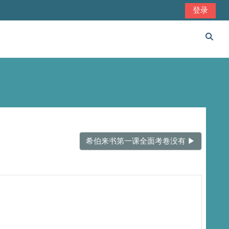
登录
切换
希伯来书第一课全面考卷没有 ▶︎