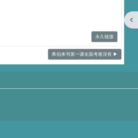
打开
永久链接
希伯来书第一课全面考卷没有 ▶︎