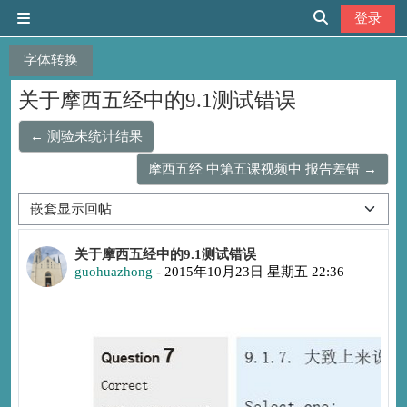
跳到主要内容
登录
停靠面板
切换搜索输入
字体转换
关于摩西五经中的9.1测试错误
← 测验未统计结果
摩西五经 中第五课视频中 报告差错 →
显示模式
回帖数：1
关于摩西五经中的9.1测试错误
guohuazhong
-
2015年10月23日 星期五 22:36