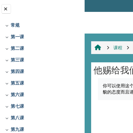
跳到主要内容
字体转换
常规
折叠
第一课
折叠
课程
第二课
折叠
第三课
折叠
他赐给我
第四课
折叠
完成条件
第五课
你可以使用这
折叠
貌的态度而且
第六课
折叠
第七课
折叠
第八课
折叠
第九课
折叠