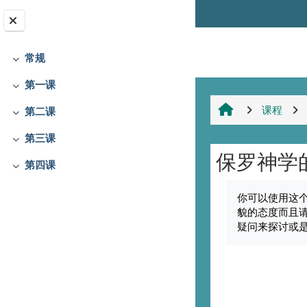
跳到主要内容
字体转换
常规
折叠
第一课
折叠
课程
第二课
折叠
第三课
折叠
保罗神学
第四课
折叠
完成条件
你可以使用这
貌的态度而且
疑问来探讨或