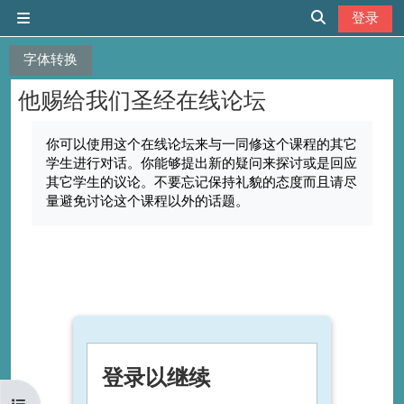
跳到主要内容
登录
停靠面板
切换搜索输入
字体转换
他赐给我们圣经在线论坛
完成条件
你可以使用这个在线论坛来与一同修这个课程的其它
学生进行对话。你能够提出新的疑问来探讨或是回应
其它学生的议论。不要忘记保持礼貌的态度而且请尽
量避免讨论这个课程以外的话题。
登录以继续
打开课程索引