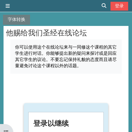
跳到主要内容
登录
停靠面板
切换搜索输入
字体转换
他赐给我们圣经在线论坛
完成条件
你可以使用这个在线论坛来与一同修这个课程的其它
学生进行对话。你能够提出新的疑问来探讨或是回应
其它学生的议论。不要忘记保持礼貌的态度而且请尽
量避免讨论这个课程以外的话题。
登录以继续
打开课程索引