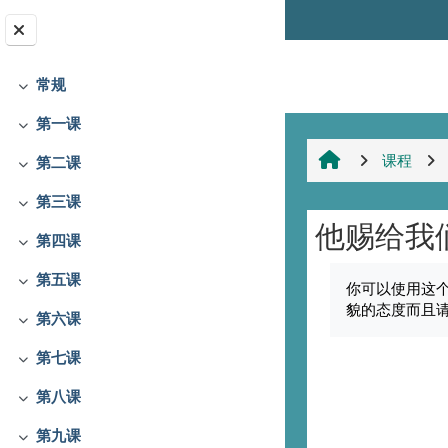
跳到主要内容
字体转换
常规
折叠
第一课
折叠
课程
第二课
折叠
第三课
折叠
他赐给我
第四课
折叠
完成条件
第五课
你可以使用这
折叠
貌的态度而且
第六课
折叠
第七课
折叠
第八课
折叠
第九课
折叠