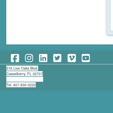
316 Live Oaks Blvd.
Casselberry, FL 32707
clearning@thirdmill.org
Tel: 407-830-0222