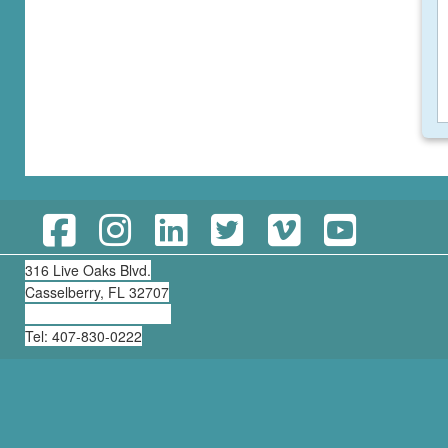
316 Live Oaks Blvd.
Casselberry, FL 32707
clearning@thirdmill.org
Tel: 407-830-0222