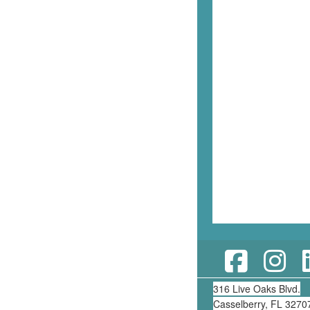
316 Live Oaks Blvd.
Casselberry, FL 3270