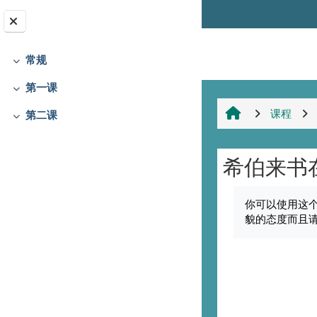
跳到主要内容
字体转换
常规
折叠
第一课
折叠
课程
第二课
折叠
希伯来书
完成条件
你可以使用这
貌的态度而且