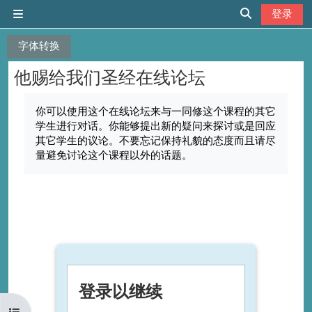
跳到主要内容
登录
停靠面板
切换搜索输入
字体转换
他赐给我们圣经在线论坛
完成条件
你可以使用这个在线论坛来与一同修这个课程的其它
学生进行对话。你能够提出新的疑问来探讨或是回应
其它学生的议论。不要忘记保持礼貌的态度而且请尽
量避免讨论这个课程以外的话题。
登录以继续
打开课程索引