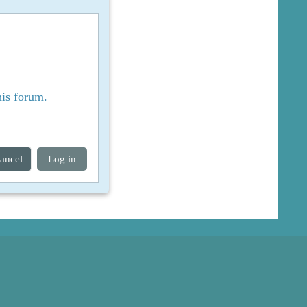
his forum.
ancel
Log in