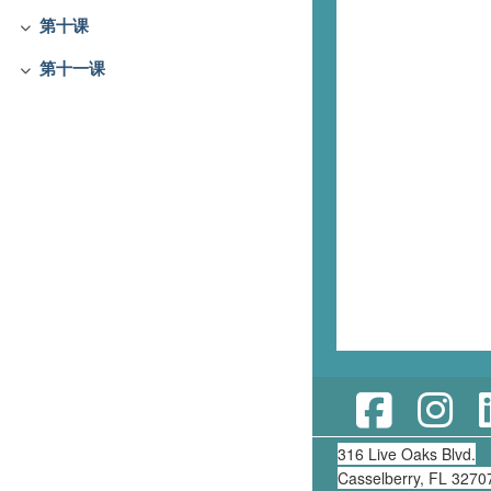
第十课
Collapse
第十一课
Collapse
316 Live Oaks Blvd.
Casselberry, FL 3270