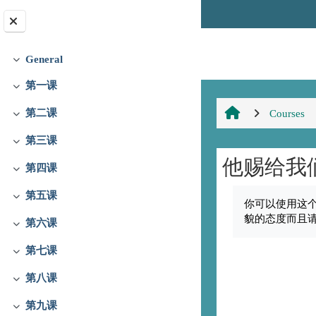
Skip to main content
字体转换
General
Collapse
第一课
Collapse
第二课
Courses
Collapse
第三课
Collapse
他赐给我
第四课
Collapse
Completion req
第五课
Collapse
你可以使用这
貌的态度而且
第六课
Collapse
第七课
Collapse
第八课
Collapse
第九课
Collapse