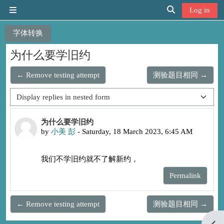
Skip to main content
Log in
Side panel
Toggle search in
字体转换
为什么要学旧约
← Remove testing attempt
测验题目相同 →
Display mode
Number of replies: 0
为什么要学旧约
by
小美 彭
-
Saturday, 18 March 2023, 6:45 AM
我们不学旧约就不了解新约，
Permalink
← Remove testing attempt
测验题目相同 →
Open