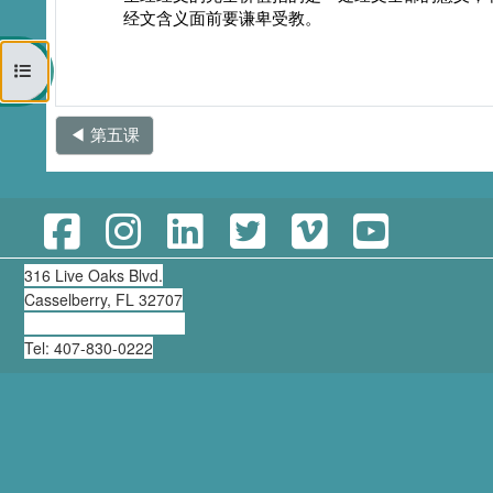
经文含义面前要谦卑受教。
打开课程索引
◀︎ 第五课
316 Live Oaks Blvd.
Casselberry, FL 32707
clearning@thirdmill.org
Tel: 407-830-0222