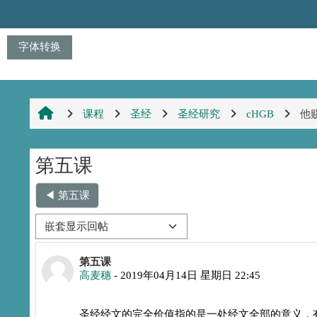
跳到主要内容
字体转换
课程
圣经
圣经研究
cHGB
他
第五课
◀︎ 第五课
显示模式
回帖数：0
第五课
高麦穗
-
2019年04月14日 星期日 22:45
圣经经文的完全价值指的是一处经文全部的意义，