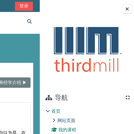
登录
版块
切换搜索输入
释经学介绍 ▶︎
导航
首页
网站页面
我的课程
自以为是，在